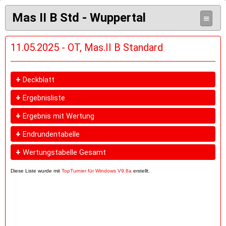
Mas II B Std - Wuppertal
≡
11.05.2025 - OT, Mas.II B Standard
+
Deckblatt
+
Ergebnisliste
+
Ergebnis mit Wertung
+
Endrundentabelle
+
Wertungstabelle Gesamt
Diese Liste wurde mit
TopTurnier für Windows V9.8a
erstellt.